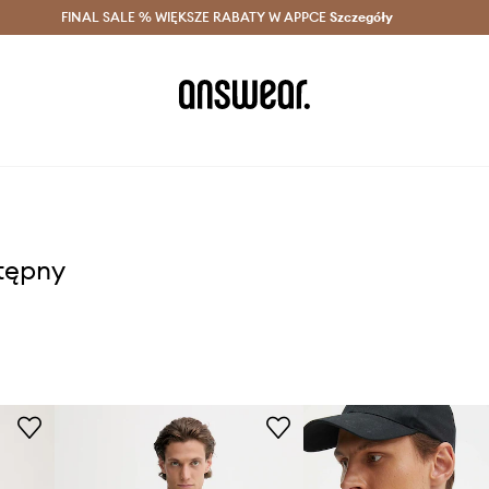
szczędzaj z Answear Club >
FINAL SALE % WIĘKSZE RABATY W APPCE
Dostawa nawet w 24h >
Szczegóły
News
stępny