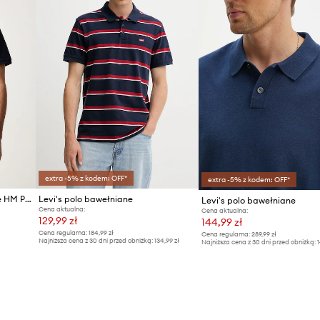
extra -5% z kodem: OFF*
extra -5% z kodem: OFF*
Levi's polo męskie bawełniane HM POLO COSTCO
Levi's polo bawełniane
Levi's polo bawełniane
Cena aktualna:
Cena aktualna:
129,99 zł
144,99 zł
Cena regularna:
184,99 zł
Cena regularna:
289,99 zł
Najniższa cena z 30 dni przed obniżką:
134,99 zł
Najniższa cena z 30 dni przed obniżką:
1