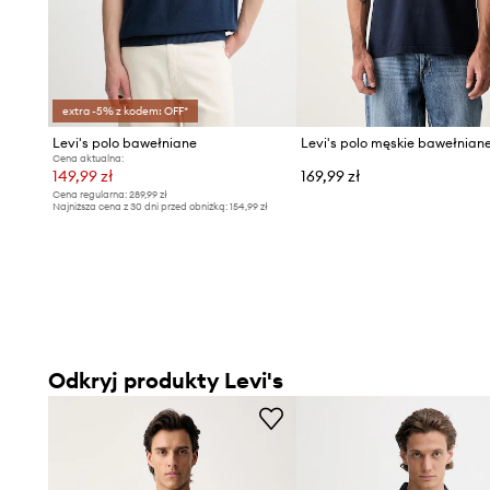
extra -5% z kodem: OFF*
Levi's polo bawełniane
Cena aktualna:
149,99 zł
169,99 zł
Cena regularna:
289,99 zł
Najniższa cena z 30 dni przed obniżką:
154,99 zł
Odkryj produkty Levi's