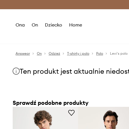
Premium Fashion Benefits >
O
Ona
On
Dziecko
Home
Answear
On
Odzież
T-shirty i polo
Polo
Levi's polo
Ten produkt jest aktualnie niedo
Sprawdź podobne produkty