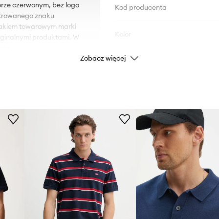
orze czerwonym, bez logo
Kod producenta
strowanego znaku
nakiem towarowym marki
Kolor
yginalnymi produktami. W
nta.
Zobacz więcej
Marka
Producent
ID Produktu