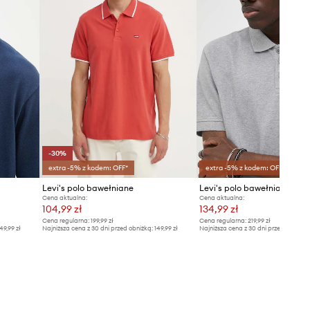
-30%
extra -5% z kodem: OFF*
extra -5% z kodem: OFF*
Levi's polo bawełniane
Levi's polo bawełniane LEV
Cena aktualna:
Cena aktualna:
104,99 zł
134,99 zł
Cena regularna:
199,99 zł
Cena regularna:
219,99 zł
49,99 zł
Najniższa cena z 30 dni przed obniżką:
149,99 zł
Najniższa cena z 30 dni przed obniżką