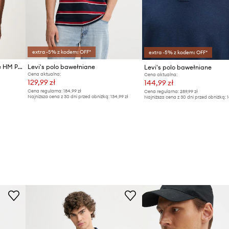
extra -5% z kodem: OFF*
extra -5% z kodem: OFF*
Levi's polo męskie bawełniane HM POLO COSTCO
Levi's polo bawełniane
Levi's polo bawełniane
Cena aktualna:
Cena aktualna:
129,99 zł
144,99 zł
Cena regularna:
184,99 zł
Cena regularna:
289,99 zł
Najniższa cena z 30 dni przed obniżką:
134,99 zł
Najniższa cena z 30 dni przed obniżką:
1