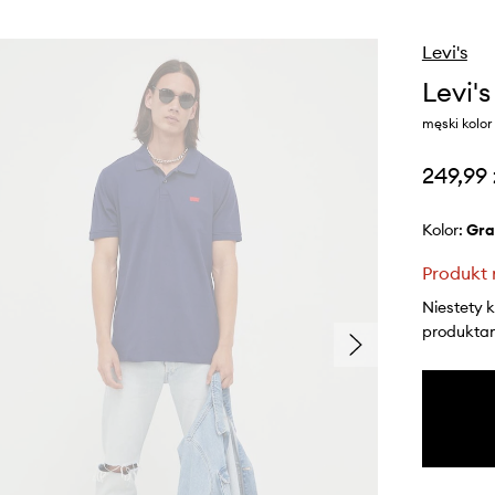
Levi's
Levi's
męski kolo
249,99 
Kolor:
gr
Produkt 
Niestety 
produktami