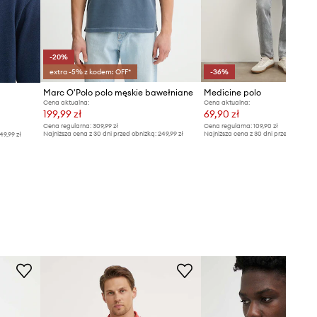
-20%
extra -5% z kodem: OFF*
-36%
Marc O'Polo polo męskie bawełniane
Medicine polo
Cena aktualna:
Cena aktualna:
199,99 zł
69,90 zł
Cena regularna:
309,99 zł
Cena regularna:
109,90 zł
Najniższa cena z 30 dni przed obniżką:
249,99 zł
Najniższa cena z 30 dni przed obniżką
49,99 zł