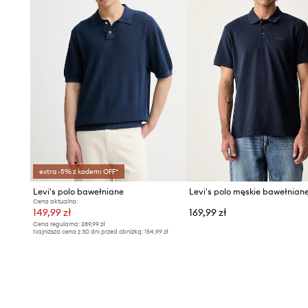
extra -5% z kodem: OFF*
Levi's polo bawełniane
Cena aktualna:
149,99 zł
169,99 zł
Cena regularna:
289,99 zł
Najniższa cena z 30 dni przed obniżką:
154,99 zł