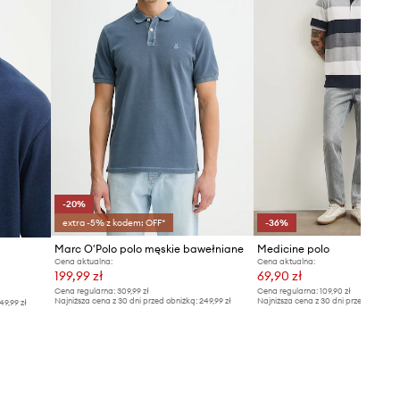
-20%
extra -5% z kodem: OFF*
-36%
Marc O'Polo polo męskie bawełniane
Medicine polo
Cena aktualna:
Cena aktualna:
199,99 zł
69,90 zł
Cena regularna:
309,99 zł
Cena regularna:
109,90 zł
Najniższa cena z 30 dni przed obniżką:
249,99 zł
Najniższa cena z 30 dni przed obniżką
49,99 zł