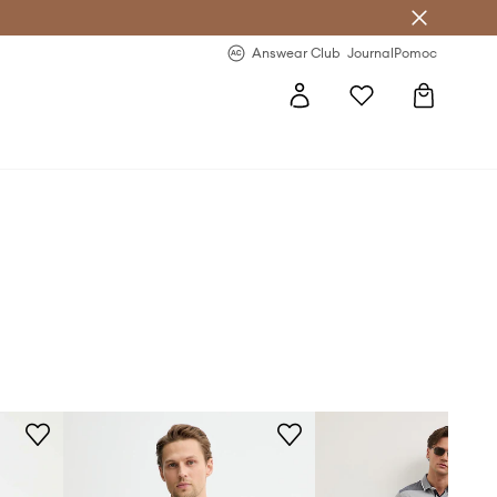
letter >
Regularne nowości >
Answear Club
Journal
Pomoc