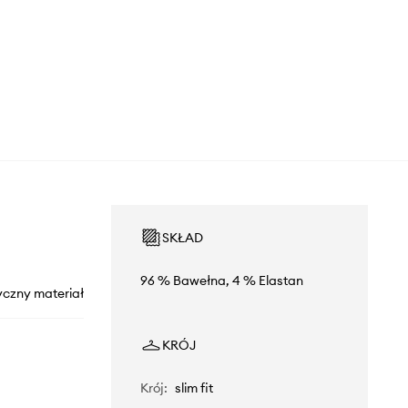
SKŁAD
96 % Bawełna, 4 % Elastan
yczny materiał
KRÓJ
Krój
:
slim fit