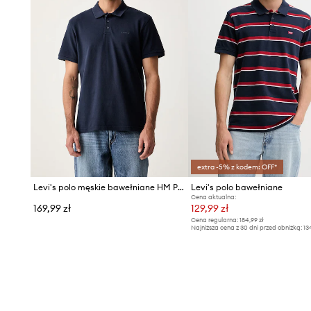
extra -5% z kodem: OFF*
Levi's polo męskie bawełniane HM POLO COSTCO
Levi's polo bawełniane
Cena aktualna:
169,99 zł
129,99 zł
Cena regularna:
184,99 zł
Najniższa cena z 30 dni przed obniżką:
13