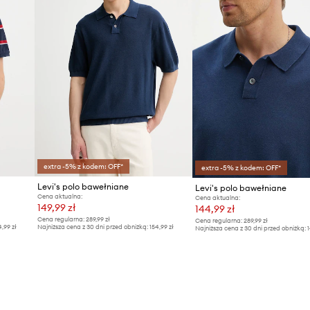
extra -5% z kodem: OFF*
extra -5% z kodem: OFF*
Levi's polo bawełniane
Levi's polo bawełniane
Cena aktualna:
Cena aktualna:
149,99 zł
144,99 zł
Cena regularna:
289,99 zł
Cena regularna:
289,99 zł
4,99 zł
Najniższa cena z 30 dni przed obniżką:
154,99 zł
Najniższa cena z 30 dni przed obniżką:
1