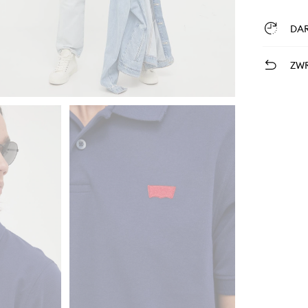
DA
ZWR