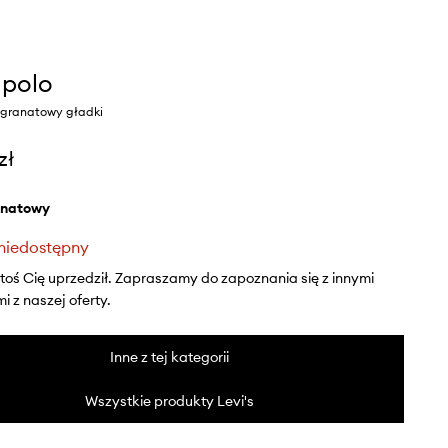
 polo
r granatowy gładki
zł
anatowy
niedostępny
ktoś Cię uprzedził. Zapraszamy do zapoznania się z innymi
 z naszej oferty.
Inne z tej kategorii
Wszystkie produkty Levi's