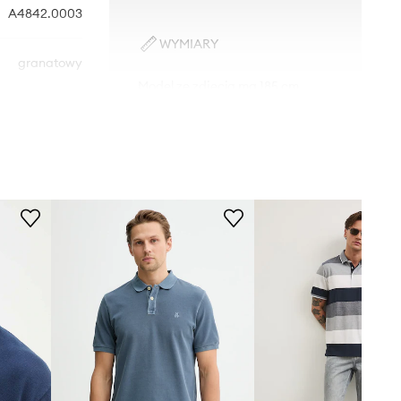
A4842.0003
WYMIARY
granatowy
Model ze zdjęcia ma 185 cm
wzrostu i ma na sobie rozmiar L.
Levi's
Tabela rozmiarów