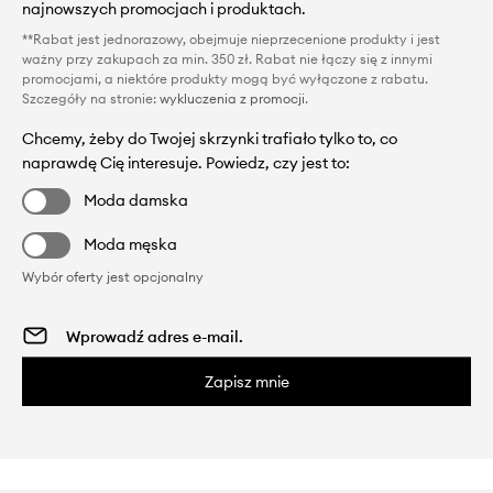
najnowszych promocjach i produktach.
**Rabat jest jednorazowy, obejmuje nieprzecenione produkty i jest
ważny przy zakupach za min. 350 zł. Rabat nie łączy się z innymi
promocjami, a niektóre produkty mogą być wyłączone z rabatu.
Szczegóły na stronie:
wykluczenia z promocji
.
Chcemy, żeby do Twojej skrzynki trafiało tylko to, co
naprawdę Cię interesuje. Powiedz, czy jest to:
Moda damska
Moda męska
Wybór oferty jest opcjonalny
Zapisz mnie