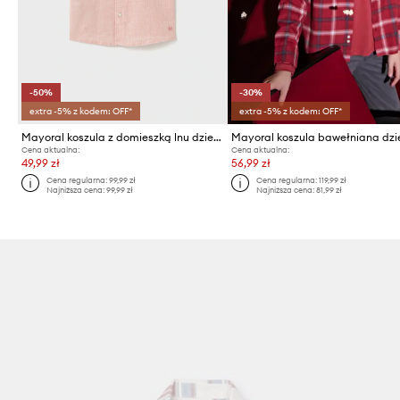
-50%
-30%
extra -5% z kodem: OFF*
extra -5% z kodem: OFF*
Mayoral koszula z domieszką lnu dziecięca
Cena aktualna:
Cena aktualna:
49,99 zł
56,99 zł
Cena regularna:
99,99 zł
Cena regularna:
119,99 zł
Najniższa cena:
99,99 zł
Najniższa cena:
81,99 zł