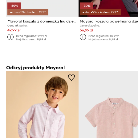
-50%
-30%
extra -5% z kodem: OFF*
extra -5% z kodem: OFF*
Mayoral koszula z domieszką lnu dziecięca
Cena aktualna:
Cena aktualna:
49,99 zł
56,99 zł
Cena regularna:
99,99 zł
Cena regularna:
119,99 zł
Najniższa cena:
99,99 zł
Najniższa cena:
81,99 zł
Odkryj produkty Mayoral