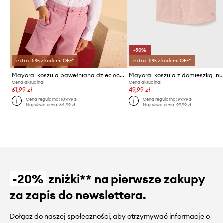
-50%
extra -5% z kodem: OFF*
extra -5% z kodem: OFF*
Mayoral koszula bawełniana dziecięca
Cena aktualna:
Cena aktualna:
61,99 zł
49,99 zł
Cena regularna:
109,99 zł
Cena regularna:
99,99 zł
Najniższa cena:
64,99 zł
Najniższa cena:
99,99 zł
-20%
zniżki** na pierwsze zakupy
za zapis do newslettera.
Dołącz do naszej społeczności, aby otrzymywać informacje o