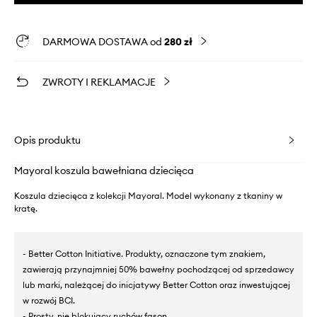
DARMOWA DOSTAWA od
280 zł
ZWROTY I REKLAMACJE
Opis produktu
Mayoral koszula bawełniana dziecięca
Koszula dziecięca z kolekcji Mayoral. Model wykonany z tkaniny w
kratę.
- Better Cotton Initiative. Produkty, oznaczone tym znakiem,
zawierają przynajmniej 50% bawełny pochodzącej od sprzedawcy
lub marki, należącej do inicjatywy Better Cotton oraz inwestującej
w rozwój BCI.
- Prosty, nie blokujący ruchów fason.