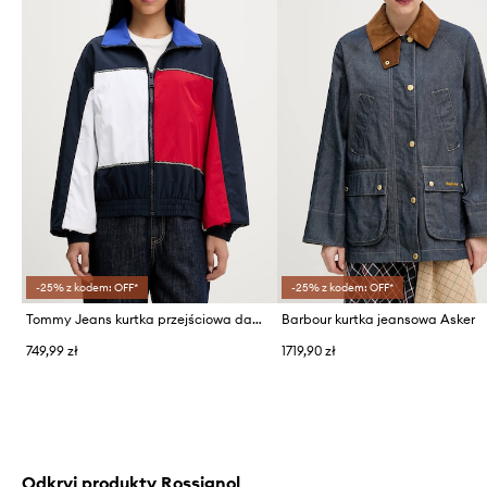
-25% z kodem: OFF*
-25% z kodem: OFF*
Tommy Jeans kurtka przejściowa damska
Barbour kurtka jeansowa Asker
749,99 zł
1719,90 zł
Odkryj produkty Rossignol