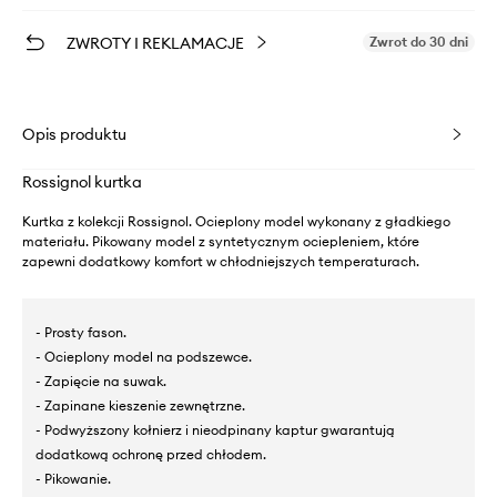
ZWROTY I REKLAMACJE
Zwrot do 30 dni
Opis produktu
Rossignol kurtka
Kurtka z kolekcji Rossignol. Ocieplony model wykonany z gładkiego
materiału. Pikowany model z syntetycznym ociepleniem, które
zapewni dodatkowy komfort w chłodniejszych temperaturach.
- Prosty fason.
- Ocieplony model na podszewce.
- Zapięcie na suwak.
- Zapinane kieszenie zewnętrzne.
- Podwyższony kołnierz i nieodpinany kaptur gwarantują
dodatkową ochronę przed chłodem.
- Pikowanie.