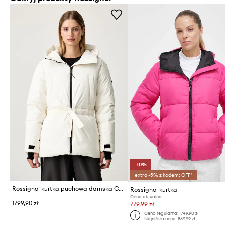
-10%
extra -5% z kodem: OFF*
Rossignol kurtka puchowa damska CHAVANETTE
Rossignol kurtka
Cena aktualna:
1799,90 zł
779,99 zł
Cena regularna:
1749,90 zł
Najniższa cena:
869,99 zł