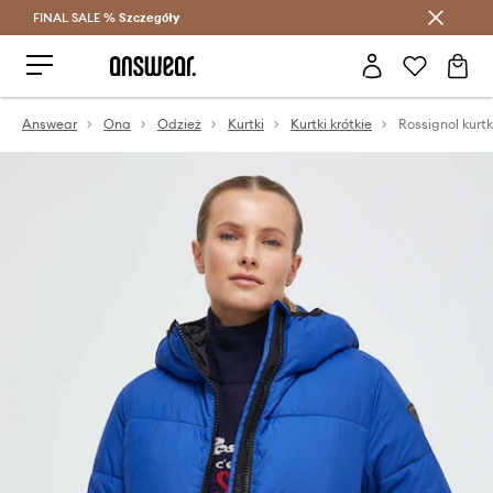
FINAL SALE %
Szczegóły
Oszczędzaj z Answear Club >
Answear
Ona
Odzież
Kurtki
Kurtki krótkie
Rossignol kurt