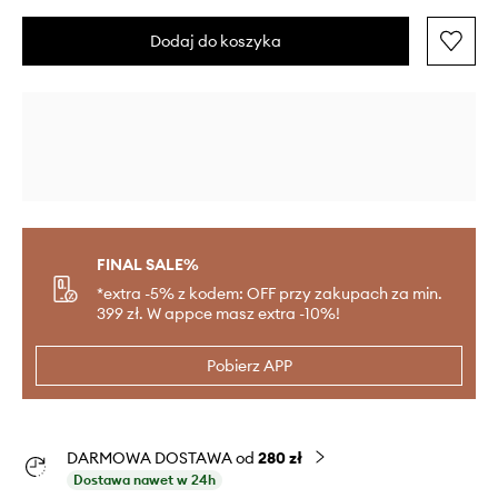
Dodaj do koszyka
FINAL SALE%
*extra -5% z kodem: OFF przy zakupach za min.
399 zł. W appce masz extra -10%!
Pobierz APP
DARMOWA DOSTAWA od
280 zł
Dostawa nawet w 24h