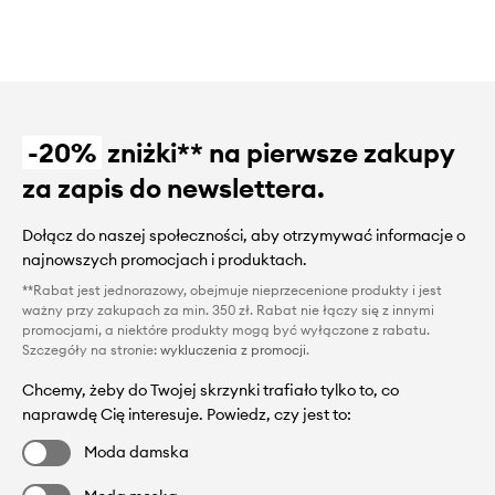
-20%
zniżki** na pierwsze zakupy
za zapis do newslettera.
Dołącz do naszej społeczności, aby otrzymywać informacje o
najnowszych promocjach i produktach.
**Rabat jest jednorazowy, obejmuje nieprzecenione produkty i jest
ważny przy zakupach za min. 350 zł. Rabat nie łączy się z innymi
promocjami, a niektóre produkty mogą być wyłączone z rabatu.
Szczegóły na stronie:
wykluczenia z promocji
.
Chcemy, żeby do Twojej skrzynki trafiało tylko to, co
naprawdę Cię interesuje. Powiedz, czy jest to:
Moda damska