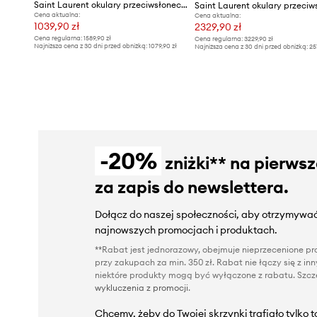
Saint Laurent okulary przeciwsłoneczne
Cena aktualna:
Cena aktualna:
1039,90 zł
2329,90 zł
Cena regularna:
1589,90 zł
Cena regularna:
3229,90 zł
Najniższa cena z 30 dni przed obniżką:
1079,90 zł
Najniższa cena z 30 dni przed obniżką:
25
-20%
zniżki** na pierws
za zapis do newslettera.
Dołącz do naszej społeczności, aby otrzymywać
najnowszych promocjach i produktach.
**Rabat jest jednorazowy, obejmuje nieprzecenione pro
przy zakupach za min. 350 zł. Rabat nie łączy się z i
niektóre produkty mogą być wyłączone z rabatu. Szcze
wykluczenia z promocji
.
Chcemy, żeby do Twojej skrzynki trafiało tylko 