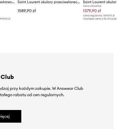
Saint Laurent okulary przeciwsłoneczne
Saint Laurent okulary przeciwsłoneczne damskie
Cena aktualna:
1589,90 zł
1379,90 zł
Cena regularna:
1549,90 zł
499,90 zł
Najniższa cena z 30 dni przed obniżką
 Club
zędzaj przy każdym zakupie. W Answear Club
tałego rabatu od cen regularnych.
ięcej