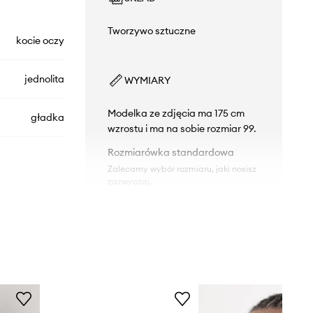
Tworzywo sztuczne
kocie oczy
jednolita
WYMIARY
Modelka ze zdjęcia ma 175 cm
gładka
wzrostu i ma na sobie rozmiar 99.
Rozmiarówka standardowa
Zalecamy wybór rozmiaru, jaki nosisz
zazwyczaj.
SL.704
DANE TECHNICZNE
002
Powłoki i właściwości soczewek
:
UV400
szary
Kategoria filtra
:
Kat. 3
Polaryzacja
:
nie