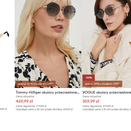
Marka
ID Produktu
-10%
extra -10% z kodem: OFF*
extra -10% z kodem: OFF*
Tommy Hilfiger okulary przeciwsłoneczne
VOGUE okulary przeciwsłon
Cena aktualna:
Cena aktualna:
469,99 zł
359,99 zł
Cena regularna:
779,99 zł
Cena regularna:
479,99 zł
9,99 zł
Najniższa cena z 30 dni przed obniżką:
519,99 zł
Najniższa cena z 30 dni przed obniżką:
3