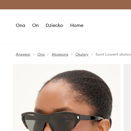
Premium Fashion Benefits >
O
Ona
On
Dziecko
Home
Answear
Ona
Akcesoria
Okulary
Saint Laurent okular