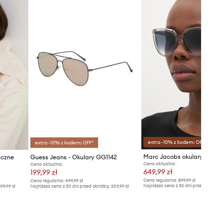
Saint Laurent
extra -10% z kodem: OFF*
extra -10% z kodem: OFF*
eczne
Guess Jeans - Okulary GG1142
Cena aktualna:
Cena aktualna:
649,99 zł
199,99 zł
Cena regularna:
899,99 zł
Cena regularna:
499,99 zł
Najniższa cena z 30 dni przed obniżką
99,99 zł
Najniższa cena z 30 dni przed obniżką:
209,99 zł