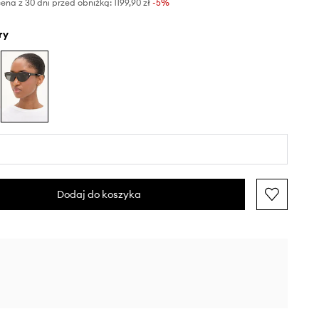
ena z 30 dni przed obniżką:
1199,90 zł
 -5%
ry
Dodaj do koszyka