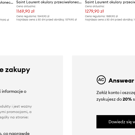
Saint Laurent okulary przeciwsłoneczne
Saint Laurent okulary przeciwsłoneczne BLAZE
Cena aktualna:
Cena aktualna:
1169,90 zł
1279,90 zł
Cena regularna:
1549,90 zł
Cena regularna:
1889,90 zł
Najniższa cena z 30 dni przed obniżką:
1379,90 zł
Najniższa cena z 30 dni przed obniżką:
1
79,90 zł
ze zakupy
Answear
 informacje o
Załóż konto i oszc
zyskujesz do
20%
s
dukty i jest ważny
nnymi promocjami, a
góły na stronie:
Dowiedz się w
to, co naprawdę