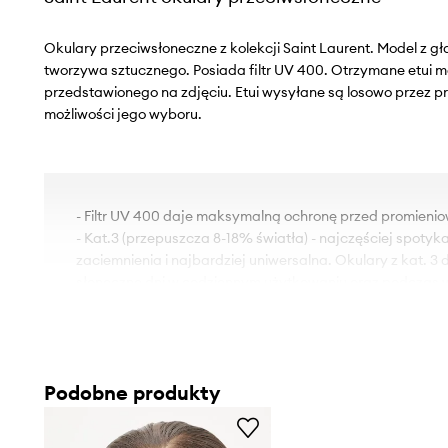
Okulary przeciwsłoneczne z kolekcji Saint Laurent. Model z gł
tworzywa sztucznego. Posiada filtr UV 400. Otrzymane etui mo
przedstawionego na zdjęciu. Etui wysyłane są losowo przez p
możliwości jego wyboru.
- Filtr UV 400 daje maksymalną ochronę przed promieni
- Kat.3 (przepuszcza 8-18% światła) - najczęściej spotyka
zaciemnienia i najbardziej uniwersalna. Okulary z kat. 3
słoneczne dni w codziennym użytkowaniu oraz podczas 
kraje.
- Do modelu dołączone etui i ściereczka do czyszczenia o
- Szerokość oprawy: 150 mm.
- Szerokość soczewki: 55 mm.
Podobne produkty