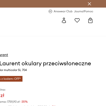
letter >
Regularne nowości >
Answear Club
Journal
Pomoc
urent
 Laurent okulary przeciwsłoneczne
or multicolor SL 704
% z kodem: OFF*
lna:
 zł
arna:
1759,90 zł
-35%