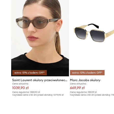
extra -10% z kodem: OFF*
extra -10% z kodem: OFF*
Saint Laurent okulary przeciwsłoneczne
Marc Jacobs okulary
Cena aktualna:
Cena aktualna:
1039,90 zł
669,99 zł
Cena regularna:
1589,90 zł
Cena regularna:
989,99 zł
Najniższa cena z 30 dni przed obniżką:
1079,90 zł
Najniższa cena z 30 dni przed obniżką:
73