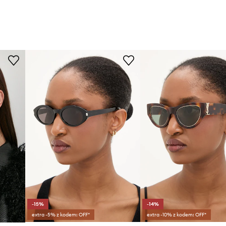
-15%
-14%
extra -5% z kodem: OFF*
extra -10% z kodem: OFF*