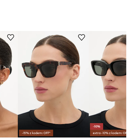
-10%
-15% z kodem: OFF*
extra -10% z kodem: OFF*