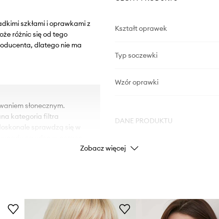
adkimi szkłami i oprawkami z
Kształt oprawek
że różnic się od tego
roducenta, dlatego nie ma
Typ soczewki
Wzór oprawki
owaniem słonecznym.
na kategoria filtra
DANE PRODUKTU
 doskonale sprawdzą się w
wypadu na urlop w gorące
Zobacz więcej
Kod producenta
kularów.
Kolor producenta
Kolor