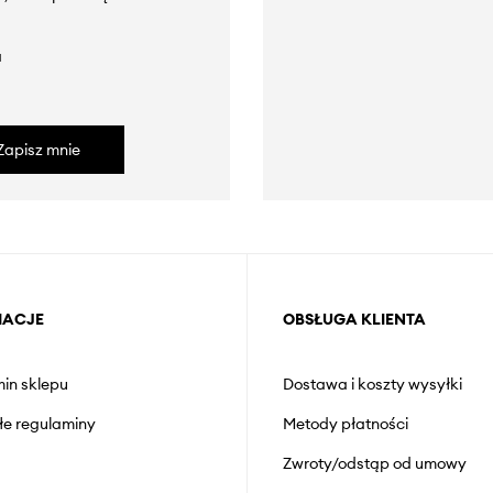
a
Zapisz mnie
MACJE
OBSŁUGA KLIENTA
in sklepu
Dostawa i koszty wysyłki
łe regulaminy
Metody płatności
Zwroty/odstąp od umowy