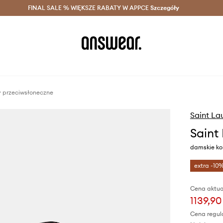
szczędzaj z Answear Club >
FINAL SALE % WIĘKSZE RABATY W APPCE
Dostawa nawet w 24h >
Szczegóły
News
y przeciwsłoneczne
Saint La
Saint
damskie kol
extra -10
Cena aktua
1139,90
Cena regul