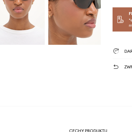
F
*
m
DA
ZWR
CECHY PRODUKTU