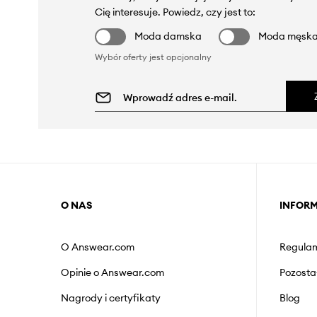
Cię interesuje. Powiedz, czy jest to:
Moda damska
Moda męsk
Wybór oferty jest opcjonalny
O NAS
INFOR
O Answear.com
Regulam
Opinie o Answear.com
Pozosta
Nagrody i certyfikaty
Blog