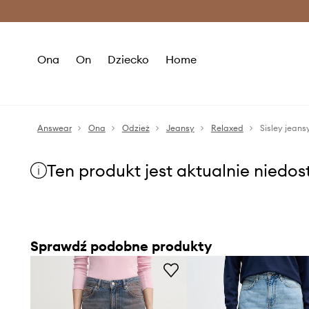
Premium Fashion Benefits >
O
Ona
On
Dziecko
Home
Answear
Ona
Odzież
Jeansy
Relaxed
Sisley jeans
Ten produkt jest aktualnie niedo
Sprawdź podobne produkty