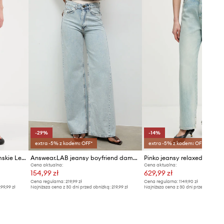
-29%
-14%
extra -5% z kodem: OFF*
extra -5% z kodem: OFF*
HUGO Blue jeansy loose damskie Leni_8_B
Answear.LAB jeansy boyfriend damskie
Pinko jeansy relaxed fit da
Cena aktualna:
Cena aktualna:
154,99 zł
629,99 zł
Cena regularna:
219,99 zł
Cena regularna:
1149,90 zł
99,99 zł
Najniższa cena z 30 dni przed obniżką:
219,99 zł
Najniższa cena z 30 dni przed obniżką