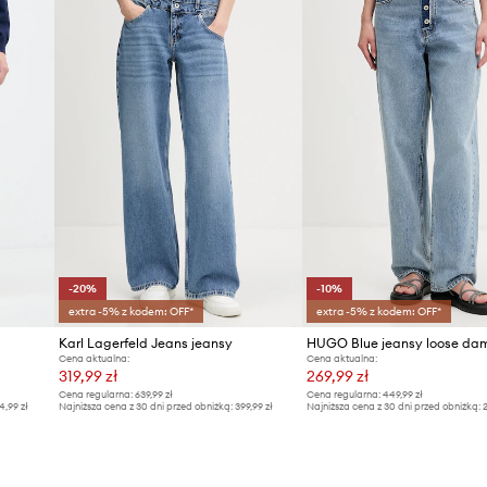
-20%
-10%
extra -5% z kodem: OFF*
extra -5% z kodem: OFF*
Karl Lagerfeld Jeans jeansy
Cena aktualna:
Cena aktualna:
319,99 zł
269,99 zł
Cena regularna:
639,99 zł
Cena regularna:
449,99 zł
4,99 zł
Najniższa cena z 30 dni przed obniżką:
399,99 zł
Najniższa cena z 30 dni przed obniżką:
2