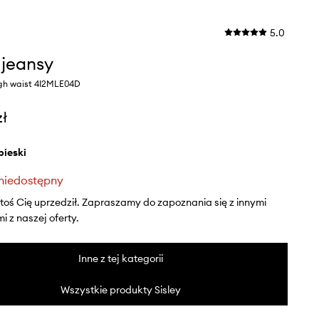
5.0
 jeansy
gh waist 4I2MLE04D
zł
ebieski
niedostępny
ktoś Cię uprzedził. Zapraszamy do zapoznania się z innymi
 z naszej oferty.
Inne z tej kategorii
Wszystkie produkty Sisley