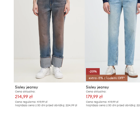
-20%
extra -5% z kodem: OFF*
Sisley jeansy
Sisley jeansy
Cena aktualna:
Cena aktualna:
214,99 zł
179,99 zł
Cena regularna:
419,99 zł
Cena regularna:
419,99 zł
Najniższa cena z 30 dni przed obniżką:
224,99 zł
Najniższa cena z 30 dni przed obniżką:
22