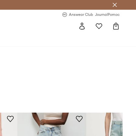
letter >
Regularne nowości >
Answear Club
Journal
Pomoc