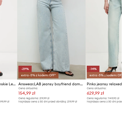
-29%
-14%
extra -5% z kodem: OFF*
extra -5% z kodem: OFF*
HUGO Blue jeansy loose damskie Leni_8_B
Answear.LAB jeansy boyfriend damskie
Pinko jeansy relaxed fit da
Cena aktualna:
Cena aktualna:
154,99 zł
629,99 zł
Cena regularna:
219,99 zł
Cena regularna:
1149,90 zł
99,99 zł
Najniższa cena z 30 dni przed obniżką:
219,99 zł
Najniższa cena z 30 dni przed obniżką