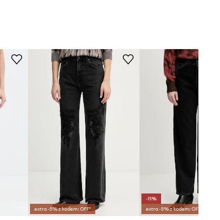
-11%
extra -5% z kodem: OFF*
extra -5% z kodem: OFF*