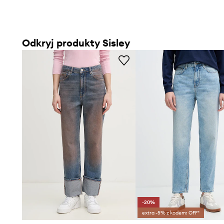
Odkryj produkty Sisley
-20%
extra -5% z kodem: OFF*