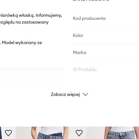
miarówką włoską. Informujemy,
Kod producenta
 względu na zastosowany
Kolor
ią. Model wykonany ze
Marka
ID Produktu
.
Zobacz więcej