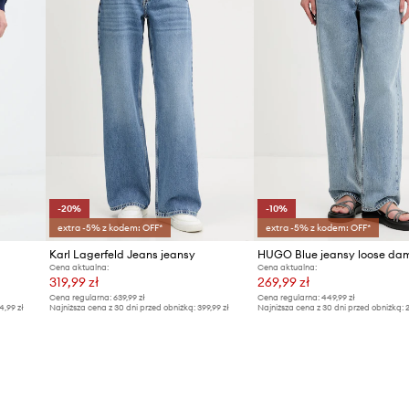
-20%
-10%
extra -5% z kodem: OFF*
extra -5% z kodem: OFF*
Karl Lagerfeld Jeans jeansy
Cena aktualna:
Cena aktualna:
319,99 zł
269,99 zł
Cena regularna:
639,99 zł
Cena regularna:
449,99 zł
4,99 zł
Najniższa cena z 30 dni przed obniżką:
399,99 zł
Najniższa cena z 30 dni przed obniżką:
2