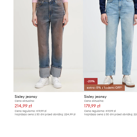
- Szerokość nogawki: 30 cm.
- Długość zewnętrzna nogawki: 110 cm.
- Wymiary podane dla rozmiaru: 27.
-20%
extra -5% z kodem: OFF*
Sisley jeansy
Sisley jeansy
Cena aktualna:
Cena aktualna:
214,99 zł
179,99 zł
Cena regularna:
419,99 zł
Cena regularna:
419,99 zł
Najniższa cena z 30 dni przed obniżką:
224,99 zł
Najniższa cena z 30 dni przed obniżką:
22