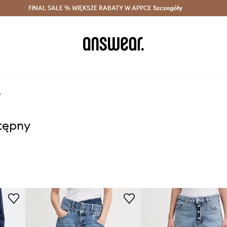
szczędzaj z Answear Club >
FINAL SALE % WIĘKSZE RABATY W APPCE
Dostawa nawet w 24h >
Szczegóły
News
y
stępny