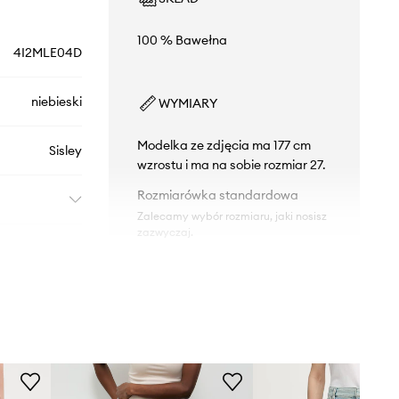
100 % Bawełna
4I2MLE04D
niebieski
WYMIARY
Modelka ze zdjęcia ma 177 cm
Sisley
wzrostu i ma na sobie rozmiar 27.
Rozmiarówka standardowa
Zalecamy wybór rozmiaru, jaki nosisz
zazwyczaj.
Tabela rozmiarów