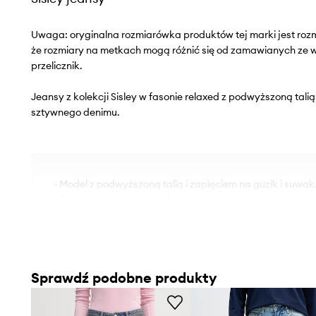
Uwaga: oryginalna rozmiarówka produktów tej marki jest roz
że rozmiary na metkach mogą różnić się od zamawianych ze
przelicznik.
Jeansy z kolekcji Sisley w fasonie relaxed z podwyższoną tal
sztywnego denimu.
- Model z podwyższoną talią i zapięciem na guzik i suwak
- Z przodu trzy wsuwane kieszenie.
- Dwie wsuwane kieszenie na pośladkach.
- Ozdobnie sprany denim.
- Zwężana nogawka.
- Szerokość w pasie: 38 cm.
Sprawdź podobne produkty
- Szerokość w biodrach: 49 cm.
- Wysokość stanu: 30 cm.
- Szerokość nogawki na dole: 23 cm.