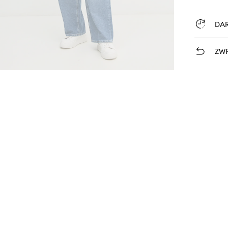
DA
ZWR