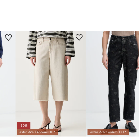
-30%
extra -5% z kodem: OFF*
extra -5% z kodem: OFF*