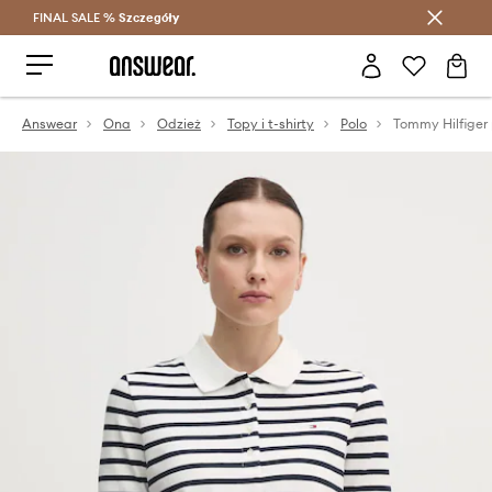
FINAL SALE %
Szczegóły
Oszczędzaj z Answear Club >
Answear
Ona
Odzież
Topy i t-shirty
Polo