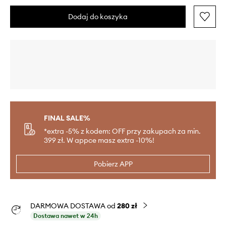
Dodaj do koszyka
FINAL SALE%
*extra -5% z kodem: OFF przy zakupach za min.
399 zł. W appce masz extra -10%!
Pobierz APP
DARMOWA DOSTAWA od
280 zł
Dostawa nawet w 24h