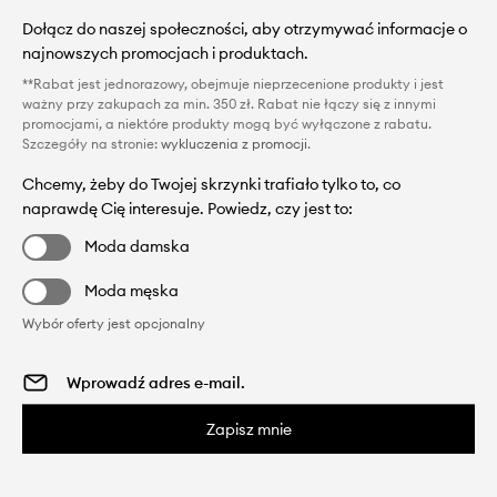
Dołącz do naszej społeczności, aby otrzymywać informacje o
najnowszych promocjach i produktach.
**Rabat jest jednorazowy, obejmuje nieprzecenione produkty i jest
ważny przy zakupach za min. 350 zł. Rabat nie łączy się z innymi
promocjami, a niektóre produkty mogą być wyłączone z rabatu.
Szczegóły na stronie:
wykluczenia z promocji
.
Chcemy, żeby do Twojej skrzynki trafiało tylko to, co
naprawdę Cię interesuje. Powiedz, czy jest to:
Moda damska
Moda męska
Wybór oferty jest opcjonalny
Zapisz mnie