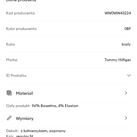
Kod producenta
WW0WW43224
Kolor producenta
0BF
Kolor
biały
Marka
Tommy Hilfiger
ID Produktu
Materiał
Cały produkt
:
96% Bawełna, 4% Elastan
Wymiary
Dekolt
:
z kołnierzykiem, zapinany
Krój
:
regular fit