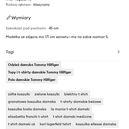
Rodzaj rękawa
:
klasyczny
Wymiary
Szerokość pod pachami
:
45 cm
Modelka ze zdjęcia ma 171 cm wzrostu i ma na sobie rozmiar S.
Tagi
Odzież damska Tommy Hilfiger
Topy i t-shirty damskie Tommy Hilfiger
Polo damskie Tommy Hilfiger
żółte koszulki
zielone koszulki
blekitny t shirt
granatowa koszulka damska
t-shirty damskie beżowe
koszulka biała damska
la mania t-shirt damski
elisabetta franchi t-shirt
t shirt damski medicine
t shirt damski ck
karl lagerfeld tshirt
koszulka ellesse damska