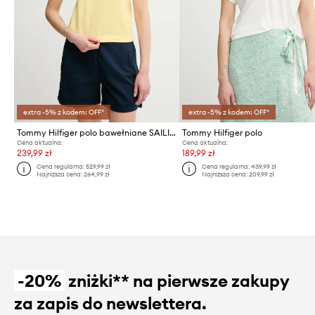
extra -5% z kodem: OFF*
extra -5% z kodem: OFF*
Tommy Hilfiger polo bawełniane SAILING
Tommy Hilfiger polo
Cena aktualna:
Cena aktualna:
239,99 zł
189,99 zł
Cena regularna:
529,99 zł
Cena regularna:
439,99 zł
Najniższa cena:
264,99 zł
Najniższa cena:
209,99 zł
-20%
zniżki** na pierwsze zakupy
za zapis do newslettera.