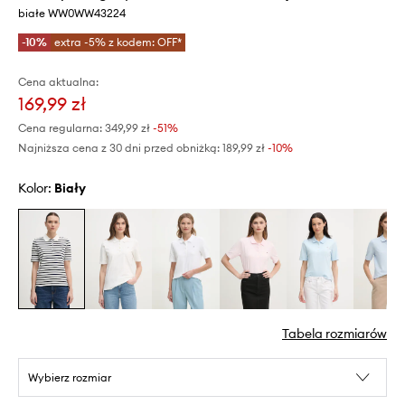
białe WW0WW43224
-10%
extra -5% z kodem: OFF*
Cena aktualna:
169,99 zł
Cena regularna:
349,99 zł
-51%
Najniższa cena z 30 dni przed obniżką:
189,99 zł
 -10%
Kolor:
biały
Tabela rozmiarów
Wybierz rozmiar