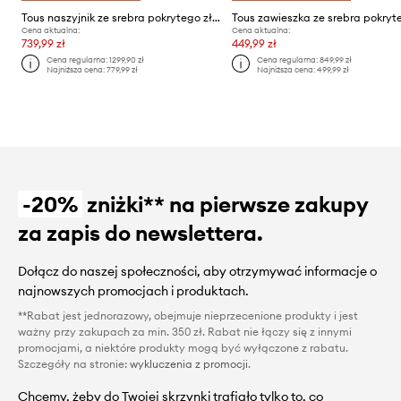
Tous naszyjnik ze srebra pokrytego złotem
Cena aktualna:
Cena aktualna:
739,99 zł
449,99 zł
Cena regularna:
1299,90 zł
Cena regularna:
849,99 zł
Najniższa cena:
779,99 zł
Najniższa cena:
499,99 zł
-20%
zniżki** na pierwsze zakupy
za zapis do newslettera.
Dołącz do naszej społeczności, aby otrzymywać informacje o
najnowszych promocjach i produktach.
**Rabat jest jednorazowy, obejmuje nieprzecenione produkty i jest
ważny przy zakupach za min. 350 zł. Rabat nie łączy się z innymi
promocjami, a niektóre produkty mogą być wyłączone z rabatu.
Szczegóły na stronie:
wykluczenia z promocji
.
Chcemy, żeby do Twojej skrzynki trafiało tylko to, co