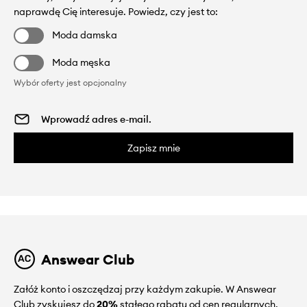
naprawdę Cię interesuje. Powiedz, czy jest to:
Moda damska
Moda męska
Wybór oferty jest opcjonalny
Zapisz mnie
Answear Club
Załóż konto i oszczędzaj przy każdym zakupie. W Answear
Club zyskujesz do
20%
stałego rabatu od cen regularnych.