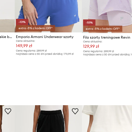
-13%
-10%
extra -5% z kodem: OFF*
extra -5% z kodem: OFF*
Medicine szorty dresowe damskie bawełniane
Emporio Armani Underwear szorty
Fila szorty treningowe Revin
Cena aktualna:
Cena aktualna:
149,99 zł
129,99 zł
Cena regularna:
289,99 zł
Cena regularna:
289,99 zł
Najniższa cena z 30 dni przed obniżką:
173,99 zł
Najniższa cena z 30 dni przed obniżką:
1