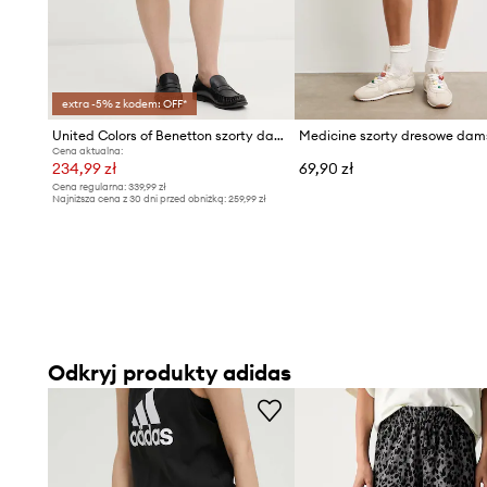
extra -5% z kodem: OFF*
United Colors of Benetton szorty damskie lniane
Cena aktualna:
234,99 zł
69,90 zł
Cena regularna:
339,99 zł
Najniższa cena z 30 dni przed obniżką:
259,99 zł
Odkryj produkty adidas