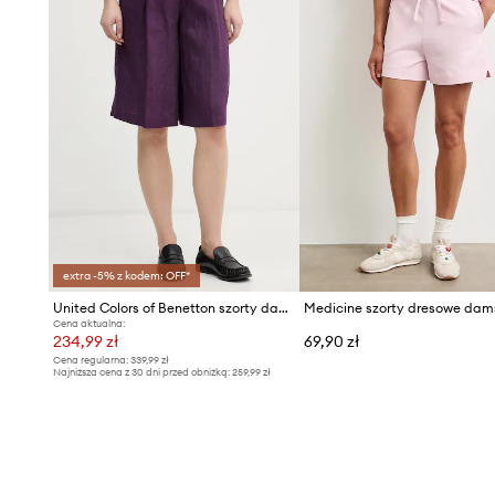
extra -5% z kodem: OFF*
United Colors of Benetton szorty damskie lniane
Cena aktualna:
234,99 zł
69,90 zł
Cena regularna:
339,99 zł
Najniższa cena z 30 dni przed obniżką:
259,99 zł