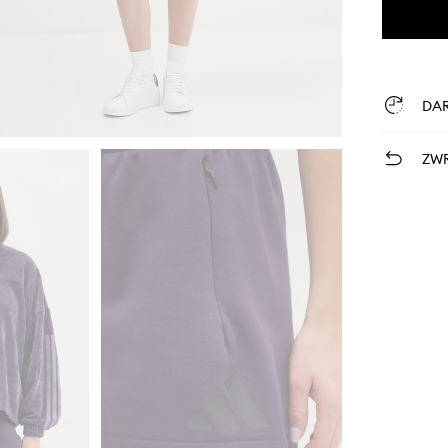
DA
ZWR