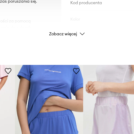
zas poruszania się.
Kod producenta
Kolor
okości za pomocą
nie do sylwetki.
Zobacz więcej
Marka
 mobilność.
Producent
ID Produktu