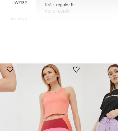
JW7762
Krój
:
regular fit
Stan
:
wysoki
fioletowy
WYMIARY
adidas
Modelka ze zdjęcia ma 175 cm
wzrostu i ma na sobie rozmiar S.
Rozmiarówka standardowa
Zalecamy wybór rozmiaru, jaki nosisz
zazwyczaj.
Tabela rozmiarów