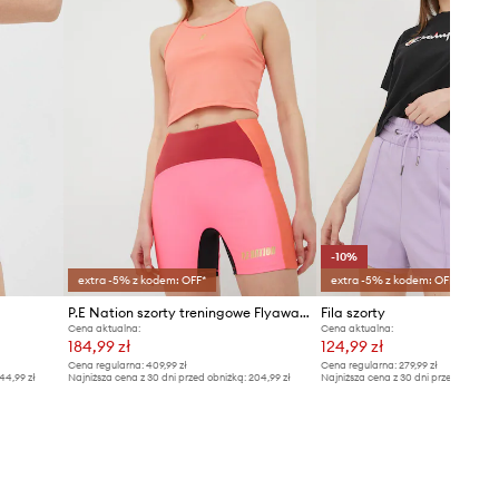
-10%
extra -5% z kodem: OFF*
extra -5% z kodem: OFF*
P.E Nation szorty treningowe Flyaway
Fila szorty
Cena aktualna:
Cena aktualna:
184,99 zł
124,99 zł
Cena regularna:
409,99 zł
Cena regularna:
279,99 zł
44,99 zł
Najniższa cena z 30 dni przed obniżką:
204,99 zł
Najniższa cena z 30 dni przed obniżką