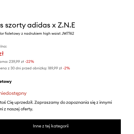
s szorty adidas x Z.N.E
or fioletowy z nadrukiem high waist JW7762
lna:
zł
arna:
239,99 zł
-22%
ena z 30 dni przed obniżką:
189,99 zł
 -2%
oletowy
niedostępny
ktoś Cię uprzedził. Zapraszamy do zapoznania się z innymi
 z naszej oferty.
Inne z tej kategorii