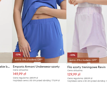
-13%
-10%
extra -5% z kodem: OFF*
extra -5% z kodem: OFF*
Medicine szorty dresowe damskie bawełniane
Emporio Armani Underwear szorty
Fila szorty treningowe Revin
Cena aktualna:
Cena aktualna:
149,99 zł
129,99 zł
Cena regularna:
289,99 zł
Cena regularna:
289,99 zł
Najniższa cena z 30 dni przed obniżką:
173,99 zł
Najniższa cena z 30 dni przed obniżką:
1