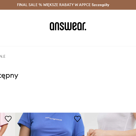
szczędzaj z Answear Club >
FINAL SALE % WIĘKSZE RABATY W APPCE
Dostawa nawet w 24h >
Szczegóły
News
.N.E
stępny