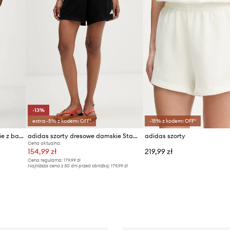
-13%
extra -5% z kodem: OFF*
-15% z kodem: OFF*
adidas szorty dresowe damskie z bawełną Leopard Pack
adidas szorty dresowe damskie Stadium
adidas szorty
Cena aktualna:
154,99 zł
219,99 zł
Cena regularna:
179,99 zł
Najniższa cena z 30 dni przed obniżką:
179,99 zł