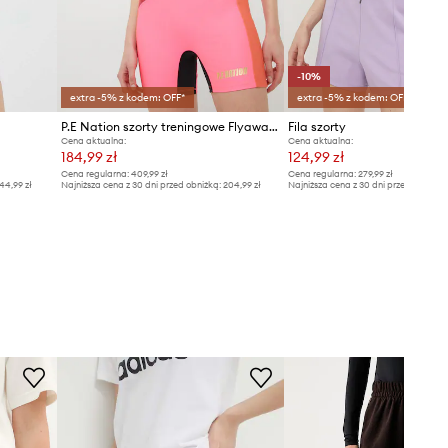
-10%
extra -5% z kodem: OFF*
extra -5% z kodem: OFF*
P.E Nation szorty treningowe Flyaway
Fila szorty
Cena aktualna:
Cena aktualna:
184,99 zł
124,99 zł
Cena regularna:
409,99 zł
Cena regularna:
279,99 zł
44,99 zł
Najniższa cena z 30 dni przed obniżką:
204,99 zł
Najniższa cena z 30 dni przed obniżką