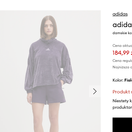
adidas
adida
damskie kol
Cena aktua
184,99 
Cena regul
Najniższa c
Kolor:
fi
Produkt 
Niestety 
produktami