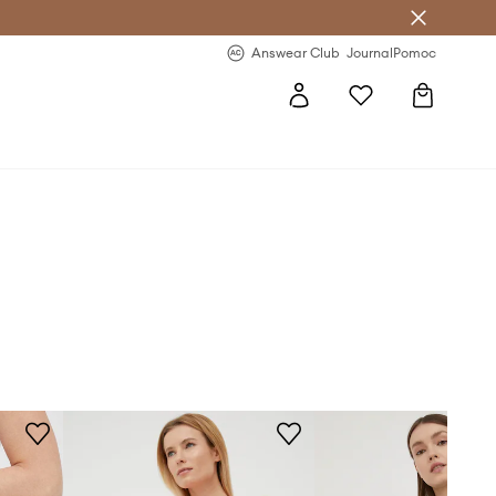
letter >
Regularne nowości >
Answear Club
Journal
Pomoc