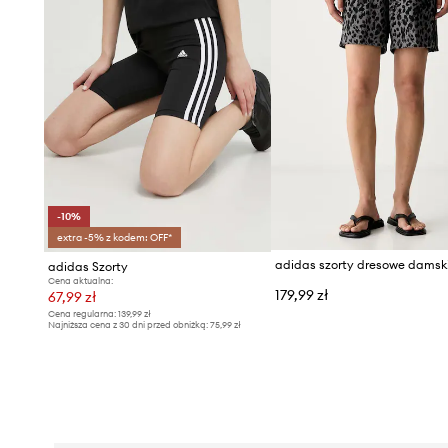
-10%
extra -5% z kodem: OFF*
adidas Szorty
Cena aktualna:
179,99 zł
67,99 zł
Cena regularna:
139,99 zł
Najniższa cena z 30 dni przed obniżką:
75,99 zł