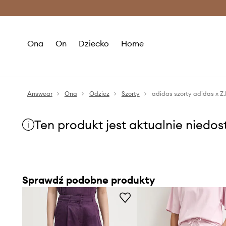
Premium Fashion Benefits >
O
Ona
On
Dziecko
Home
Answear
Ona
Odzież
Szorty
adidas szorty adidas x Z
Ten produkt jest aktualnie niedo
Sprawdź podobne produkty