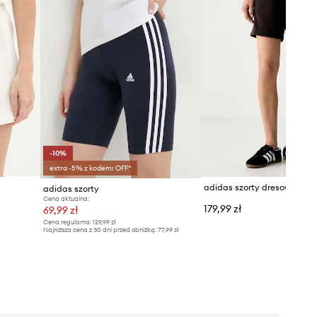
-10%
extra -5% z kodem: OFF*
adidas szorty
Cena aktualna:
179,99 zł
69,99 zł
Cena regularna:
129,99 zł
Najniższa cena z 30 dni przed obniżką:
77,99 zł