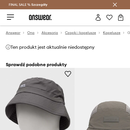
FINAL SALE %
Szczegóły
Oszczędzaj z Answear Club >
Answear
Ona
Akcesoria
Czapki i kapelusze
Kapelusze
G
Ten produkt jest aktualnie niedostępny
Sprawdź podobne produkty