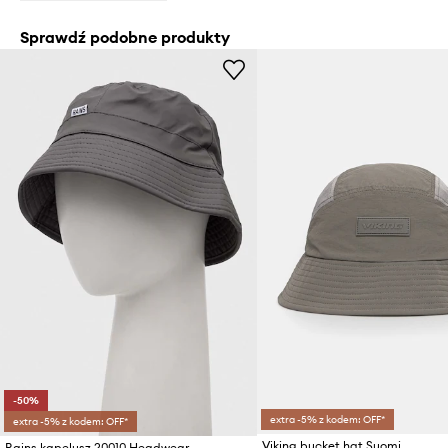
Sprawdź podobne produkty
-50%
extra -5% z kodem: OFF*
extra -5% z kodem: OFF*
Viking bucket hat Suomi
Rains kapelusz 20010 Headwear