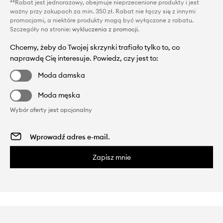
**Rabat jest jednorazowy, obejmuje nieprzecenione produkty i jest
ważny przy zakupach za min. 350 zł. Rabat nie łączy się z innymi
promocjami, a niektóre produkty mogą być wyłączone z rabatu.
Szczegóły na stronie:
wykluczenia z promocji
.
Chcemy, żeby do Twojej skrzynki trafiało tylko to, co
naprawdę Cię interesuje. Powiedz, czy jest to:
Moda damska
Moda męska
Wybór oferty jest opcjonalny
Zapisz mnie