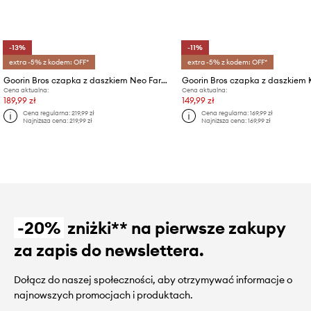
-13%
-11%
extra -5% z kodem: OFF*
extra -5% z kodem: OFF*
Goorin Bros czapka z daszkiem Neo Farm - Cocky Rooster
Cena aktualna:
Cena aktualna:
189,99 zł
149,99 zł
Cena regularna:
219,99 zł
Cena regularna:
169,99 zł
Najniższa cena:
219,99 zł
Najniższa cena:
169,99 zł
-20%
zniżki** na pierwsze zakupy
za zapis do newslettera.
Dołącz do naszej społeczności, aby otrzymywać informacje o
najnowszych promocjach i produktach.