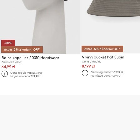
-50%
extra -5% z kodem: OFF*
extra -5% z kodem: OFF*
Viking bucket hat Suomi
Rains kapelusz 20010 Headwear
Cena aktualna:
Cena aktualna:
87,99 zł
64,99 zł
Cena regularna:
109,99 zł
Cena regularna:
129,99 zł
Najniższa cena:
92,99 zł
Najniższa cena:
129,99 zł