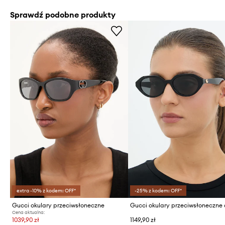
Sprawdź podobne produkty
extra -10% z kodem: OFF*
-25% z kodem: OFF*
Gucci okulary przeciwsłoneczne
Cena aktualna:
1039,90 zł
1149,90 zł