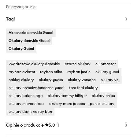
Polaryzacja
:
nie
Tagi
Akcesoria damskie Gucci
Okulary damskie Gucci
Okulary Gucci
kwadratowe okulary damskie
czarne okulary
clubmaster
rayban aviator
rayban erika
rayban justin
okulary gucci
oakley okulary
okulary guess
okulary versace
okulary ysl
okulary przeciwsłoneczne gucci
tom ford okulary
okulary balenciaga
okulary tommy hilfiger
okulary chloe
okulary michael kors
okulary marc jacobs
persol okulary
okulary damskie ray ban
Opinie o produkcie
5.0
1