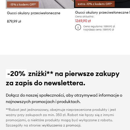
extra -10% z kodem: OFF*
-15% z kodem: OFF*
Gucci okulary przeciwsłoneczne
Cena aktualna:
1269,90 zł
879,99 zł
Cena regularna:
1589,90 zł
Najniższa cena:
1589,90 zł
-20%
zniżki** na pierwsze zakupy
za zapis do newslettera.
Dołącz do naszej społeczności, aby otrzymywać informacje o
najnowszych promocjach i produktach.
**Rabat jest jednorazowy, obejmuje nieprzecenione produkty i jest
ważny przy zakupach za min. 350 zł. Rabat nie łączy się z innymi
promocjami, a niektóre produkty mogą być wyłączone z rabatu.
Szczegóły na stronie:
wykluczenia z promocji
.