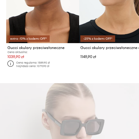
extra -10% z kodem: OFF*
-25% z kodem: OFF*
Gucci okulary przeciwsłoneczne
Cena aktualna:
1039,90 zł
1149,90 zł
Cena regularna:
1589,90 zł
Najniższa cena:
1079,90 zł