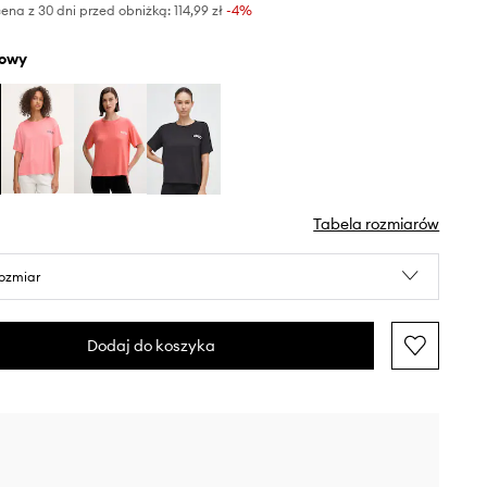
ena z 30 dni przed obniżką:
114,99 zł
 -4%
żowy
Tabela rozmiarów
rozmiar
Dodaj do koszyka