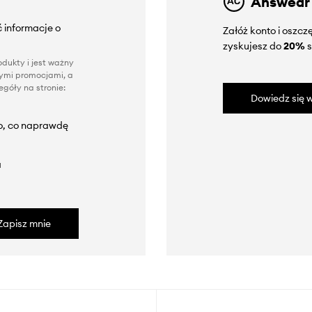
Answear
 informacje o
Załóż konto i oszc
zyskujesz do
20%
s
dukty i jest ważny
nnymi promocjami, a
góły na stronie:
Dowiedz się w
to, co naprawdę
a
Zapisz mnie