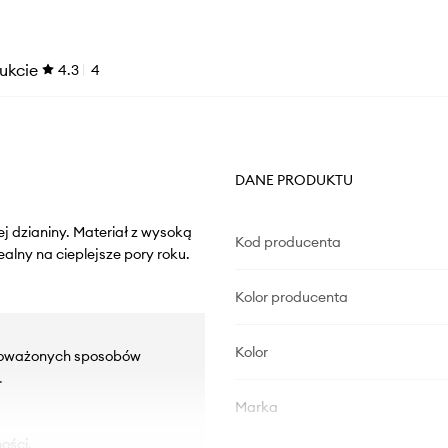
ukcie
4.3
4
DANE PRODUKTU
ej dzianiny. Materiał z wysoką
Kod producenta
alny na cieplejsze pory roku.
Kolor producenta
Kolor
ównoważonych sposobów
.
Marka
ości.