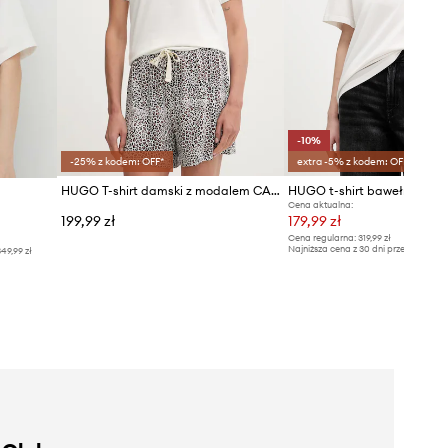
-10%
-25% z kodem: OFF*
extra -5% z kodem: OFF*
HUGO T-shirt damski z modalem CASUAL T-SHIRT
Cena aktualna:
199,99 zł
179,99 zł
Cena regularna:
319,99 zł
Najniższa cena z 30 dni przed obniżką
49,99 zł