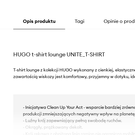
Opis produktu
Tagi
Opinie o prod
HUGO t-shirt lounge UNITE_T-SHIRT
T-shirt lounge z kolekcji HUGO wykonany z cienkiej, elastyczn
zawartością wiskozy jest komfortowy, przyjemny w dotyku, ide
- Inicjatywa Clean Up Your Act - wsparcie bardziej zr
produkcji zmniejszających negatywny wpływ na planetę
- Luźny krój zapewniający pełną swobodę ruchów.
- Okrągły, prążkowany dekolt.
- Krój rękawa z obniżoną linią ramion nie ogranicza mobiln