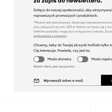
za zapis do newslettera.
Dołącz do naszej społeczności, aby otrzymywać
najnowszych promocjach i produktach.
**Rabat jest jednorazowy, obejmuje nieprzecenione pro
przy zakupach za min. 350 zł. Rabat nie łączy się z i
niektóre produkty mogą być wyłączone z rabatu. Szcze
wykluczenia z promocji
.
Chcemy, żeby do Twojej skrzynki trafiało tylko 
Cię interesuje. Powiedz, czy jest to:
Moda damska
Moda męsk
Wybór oferty jest opcjonalny