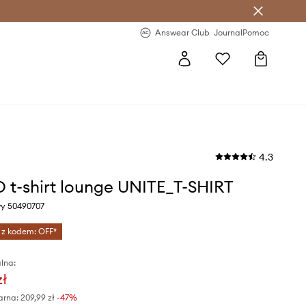
letter >
Regularne nowości >
Answear Club
Journal
Pomoc
4.3
t-shirt lounge UNITE_T-SHIRT
wy 50490707
 z kodem: OFF*
lna:
zł
arna:
209,99 zł
-47%