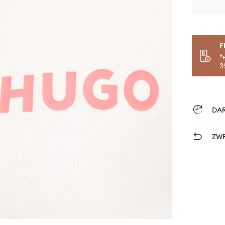
F
*
3
DA
ZWR