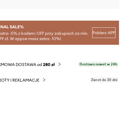
INAL SALE%
Pobierz APP
extra -5% z kodem: OFF przy zakupach za min.
99 zł. W appce masz extra -10%!
RMOWA DOSTAWA od
280 zł
Dostawa nawet w 24h
OTY I REKLAMACJE
Zwrot do 30 dni