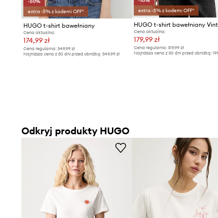
-10%
-50%
extra -5% z kodem: OFF*
extra -5% z kodem: OFF*
HUGO t-shirt bawełniany
Cena aktualna:
Cena aktualna:
179,99 zł
174,99 zł
Cena regularna:
319,99 zł
Cena regularna:
349,99 zł
Najniższa cena z 30 dni przed obniżką:
19
Najniższa cena z 30 dni przed obniżką:
349,99 zł
Odkryj produkty HUGO