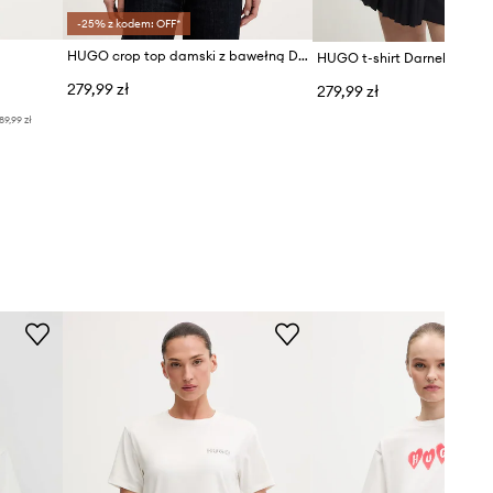
-25% z kodem: OFF*
HUGO crop top damski z bawełną Delanor_4
HUGO t-shirt Darnelia
279,99 zł
279,99 zł
89,99 zł