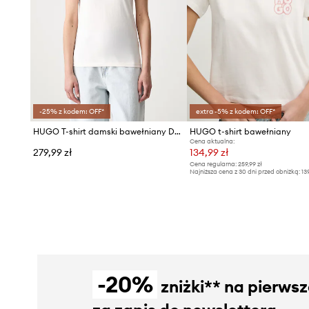
-25% z kodem: OFF*
extra -5% z kodem: OFF*
HUGO T-shirt damski bawełniany Deloris_5
HUGO t-shirt bawełniany
Cena aktualna:
279,99 zł
134,99 zł
Cena regularna:
259,99 zł
Najniższa cena z 30 dni przed obniżką:
13
-20%
zniżki** na pierws