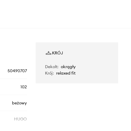
KRÓJ
Dekolt
:
okrągły
50490707
Krój
:
relaxed fit
102
beżowy
HUGO