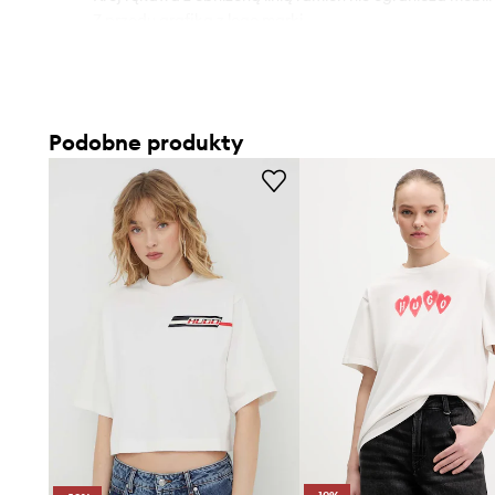
- Z przodu grafika z logo marki.
- Długość: 56 cm.
- Szerokość pod pachami: 52 cm.
- Wymiary podane dla rozmiaru: S.
Podobne produkty