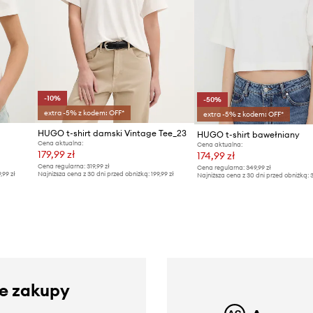
-10%
-50%
extra -5% z kodem: OFF*
extra -5% z kodem: OFF*
HUGO t-shirt damski Vintage Tee_23
HUGO t-shirt bawełniany
Cena aktualna:
Cena aktualna:
179,99 zł
174,99 zł
Cena regularna:
319,99 zł
Cena regularna:
349,99 zł
9,99 zł
Najniższa cena z 30 dni przed obniżką:
199,99 zł
Najniższa cena z 30 dni przed obniżką:
3
ze zakupy