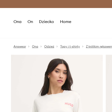
Premium Fashion Benefits >
O
Ona
On
Dziecko
Home
Answear
Ona
Odzież
Topy i t-shirty
Z krótkim rękawe