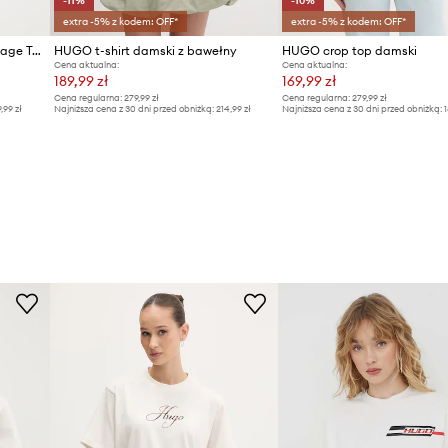
-11%
-10%
extra -5% z kodem: OFF*
extra -5% z kodem: OFF*
HUGO t-shirt bawełniany Vintage Tee_22
HUGO t-shirt damski z bawełny
HUGO crop top damski
Cena aktualna:
Cena aktualna:
189,99 zł
169,99 zł
Cena regularna:
279,99 zł
Cena regularna:
279,99 zł
9,99 zł
Najniższa cena z 30 dni przed obniżką:
214,99 zł
Najniższa cena z 30 dni przed obniżką:
1