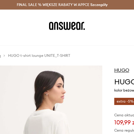
szczędzaj z Answear Club >
FINAL SALE % WIĘKSZE RABATY W APPCE
Dostawa nawet w 24h >
Szczegóły
News
m
HUGO t-shirt lounge UNITE_T-SHIRT
HUGO
HUGO 
kolor beżo
extra -5%
Cena aktua
109,99 
Cena regul