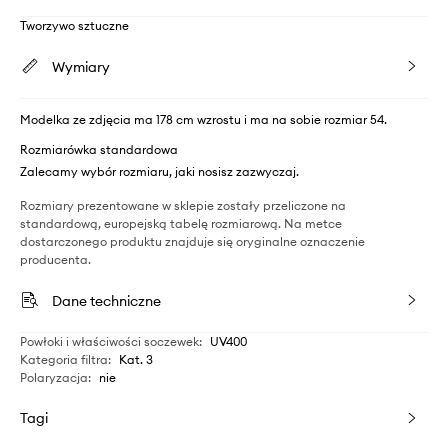
Tworzywo sztuczne
Wymiary
Modelka ze zdjęcia ma 178 cm wzrostu i ma na sobie rozmiar 54.
Rozmiarówka standardowa
Zalecamy wybór rozmiaru, jaki nosisz zazwyczaj.
Rozmiary prezentowane w sklepie zostały przeliczone na
standardową, europejską tabelę rozmiarową. Na metce
dostarczonego produktu znajduje się oryginalne oznaczenie
producenta.
Dane techniczne
Powłoki i właściwości soczewek
:
UV400
Kategoria filtra
:
Kat. 3
Polaryzacja
:
nie
Tagi