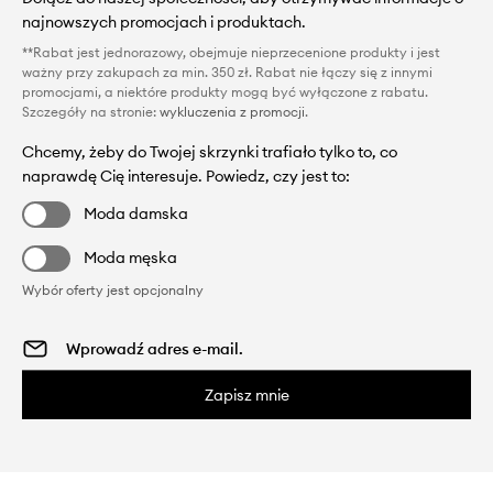
najnowszych promocjach i produktach.
**Rabat jest jednorazowy, obejmuje nieprzecenione produkty i jest
ważny przy zakupach za min. 350 zł. Rabat nie łączy się z innymi
promocjami, a niektóre produkty mogą być wyłączone z rabatu.
Szczegóły na stronie:
wykluczenia z promocji
.
Chcemy, żeby do Twojej skrzynki trafiało tylko to, co
naprawdę Cię interesuje. Powiedz, czy jest to:
Moda damska
Moda męska
Wybór oferty jest opcjonalny
Zapisz mnie