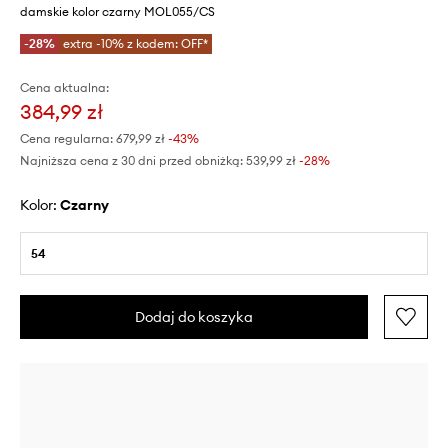
damskie kolor czarny MOL055/CS
-28%
extra -10% z kodem: OFF*
Cena aktualna:
384,99 zł
Cena regularna:
679,99 zł
-43%
Najniższa cena z 30 dni przed obniżką:
539,99 zł
 -28%
Kolor:
czarny
54
Dodaj do koszyka