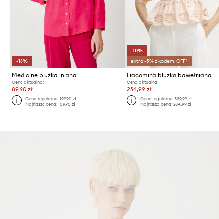
-10%
-18%
extra -5% z kodem: OFF*
Medicine bluzka lniana
Fracomina bluzka bawełniana
Cena aktualna:
Cena aktualna:
89,90 zł
254,99 zł
Cena regularna:
199,90 zł
Cena regularna:
539,99 zł
Najniższa cena:
109,90 zł
Najniższa cena:
284,99 zł