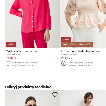
-10%
-18%
extra -5% z kodem: OFF*
Medicine bluzka lniana
Fracomina bluzka bawełniana
Cena aktualna:
Cena aktualna:
89,90 zł
254,99 zł
Cena regularna:
199,90 zł
Cena regularna:
539,99 zł
Najniższa cena:
109,90 zł
Najniższa cena:
284,99 zł
Odkryj produkty Medicine