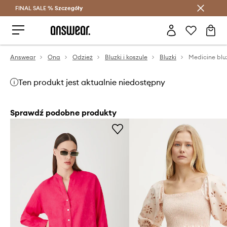
FINAL SALE %
Szczegóły
Oszczędzaj z Answear Club >
Answear
Ona
Odzież
Bluzki i koszule
Bluzki
Medicine blu
Ten produkt jest aktualnie niedostępny
Sprawdź podobne produkty