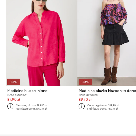
-18%
-35%
Medicine bluzka lniana
Medicine bluzka hiszpanka dam
Cena aktualna:
Cena aktualna:
89,90 zł
89,90 zł
Cena regularna:
199,90 zł
Cena regularna:
139,90 zł
Najniższa cena:
109,90 zł
Najniższa cena:
139,90 zł