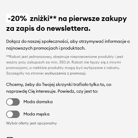
-20%
zniżki** na pierwsze zakupy
za zapis do newslettera.
Dołącz do naszej społeczności, aby otrzymywać informacje o
najnowszych promocjach i produktach.
**Rabat jest jednorazowy, obejmuje nieprzecenione produkty i jest
ważny przy zakupach za min. 350 zł. Rabat nie łączy się z innymi
promocjami, a niektóre produkty mogą być wyłączone z rabatu.
Szczegóły na stronie:
wykluczenia z promocji
.
Chcemy, żeby do Twojej skrzynki trafiało tylko to, co
naprawdę Cię interesuje. Powiedz, czy jest to:
Moda damska
Moda męska
Wybór oferty jest opcjonalny