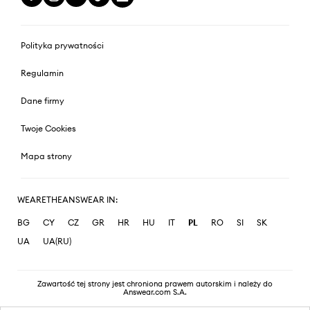
Polityka prywatności
Regulamin
Dane firmy
Twoje Cookies
Mapa strony
WEARETHEANSWEAR IN:
BG
CY
CZ
GR
HR
HU
IT
PL
RO
SI
SK
UA
UA(RU)
Zawartość tej strony jest chroniona prawem autorskim i należy do
Answear.com S.A.