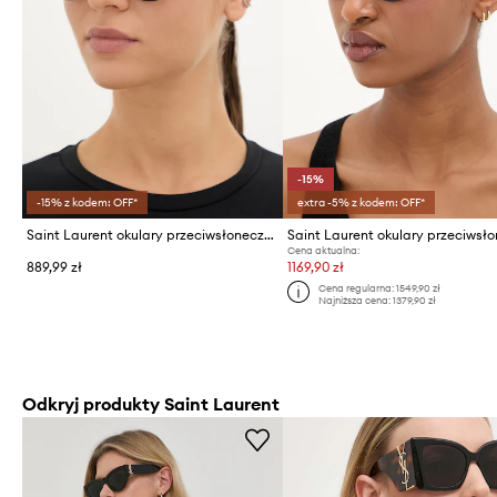
-15%
-15% z kodem: OFF*
extra -5% z kodem: OFF*
Saint Laurent okulary przeciwsłoneczne kocie oczy damskie
Cena aktualna:
889,99 zł
1169,90 zł
Cena regularna:
1549,90 zł
Najniższa cena:
1379,90 zł
Odkryj produkty Saint Laurent