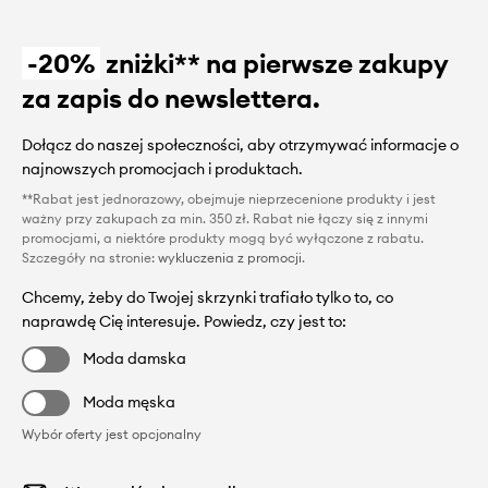
-20%
zniżki** na pierwsze zakupy
za zapis do newslettera.
Dołącz do naszej społeczności, aby otrzymywać informacje o
najnowszych promocjach i produktach.
**Rabat jest jednorazowy, obejmuje nieprzecenione produkty i jest
ważny przy zakupach za min. 350 zł. Rabat nie łączy się z innymi
promocjami, a niektóre produkty mogą być wyłączone z rabatu.
Szczegóły na stronie:
wykluczenia z promocji
.
Chcemy, żeby do Twojej skrzynki trafiało tylko to, co
naprawdę Cię interesuje. Powiedz, czy jest to:
Moda damska
Moda męska
Wybór oferty jest opcjonalny