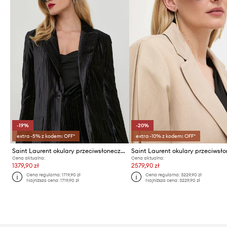
-19%
-20%
extra -5% z kodem: OFF*
extra -10% z kodem: OFF*
Saint Laurent okulary przeciwsłoneczne
Cena aktualna:
Cena aktualna:
1379,90 zł
2579,90 zł
Cena regularna:
1719,90 zł
Cena regularna:
3229,90 zł
Najniższa cena:
1719,90 zł
Najniższa cena:
3229,90 zł