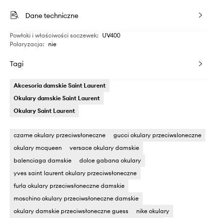
Dane techniczne
Powłoki i właściwości soczewek
:
UV400
Polaryzacja
:
nie
Tagi
Akcesoria damskie Saint Laurent
Okulary damskie Saint Laurent
Okulary Saint Laurent
czarne okulary przeciwsłoneczne
gucci okulary przeciwsloneczne
okulary mcqueen
versace okulary damskie
balenciaga damskie
dolce gabana okulary
yves saint laurent okulary przeciwsłoneczne
furla okulary przeciwsłoneczne damskie
moschino okulary przeciwsłoneczne damskie
okulary damskie przeciwsłoneczne guess
nike okulary