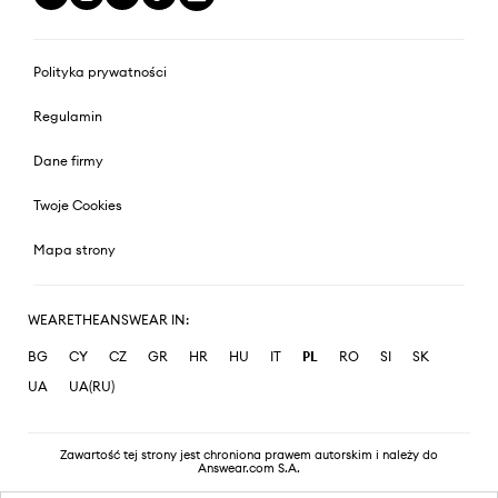
Polityka prywatności
Regulamin
Dane firmy
Twoje Cookies
Mapa strony
WEARETHEANSWEAR IN:
BG
CY
CZ
GR
HR
HU
IT
PL
RO
SI
SK
UA
UA(RU)
Zawartość tej strony jest chroniona prawem autorskim i należy do
Answear.com S.A.